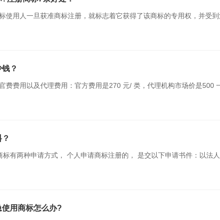
标使用人一旦获准商标注册，就标志着它获得了该商标的专用权，并受到
好处?1、 便于消费者认牌购物。2、保护了企业商标不受侵犯，保护了品
情>
少钱？
费费用以及代理费用：官方费用是270 元/ 类，代理机构市场价是500 一
要知道这3点注意事项：...
查看详情>
料？
商标有两种申请方式， 个人申请商标注册的， 是交以下申请书件：以法
册的， 是交以下申请书件：...
查看详情>
急使用商标怎么办?