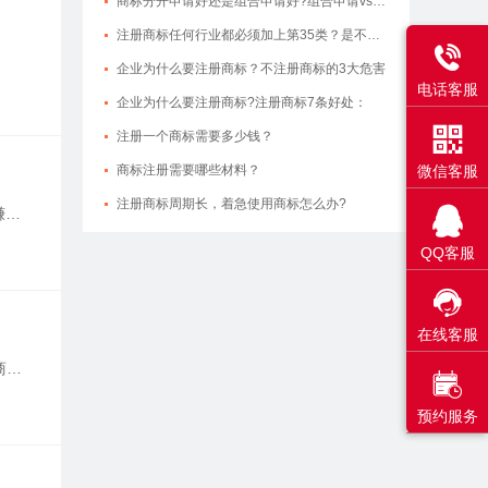
商标分开申请好还是组合申请好?组合申请vs分开申请
注册商标任何行业都必须加上第35类？是不是忽悠我？

企业为什么要注册商标？不注册商标的3大危害
电话客服
企业为什么要注册商标?注册商标7条好处：

注册一个商标需要多少钱？
商标注册需要哪些材料？
微信客服
注册商标周期长，着急使用商标怎么办?
赚点

QQ客服

在线客服
商标

，还
预约服务