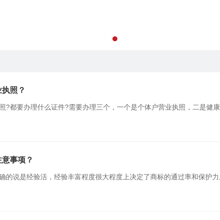
业执照？
照?都要办理什么证件?需要办理三个，一个是个体户营业执照，二是健康
者《食品经营许可证》。...
查看详情>
注意事项？
确的说是经验活，经验丰富程度很大程度上决定了商标的通过率和保护力
好的保护品牌，企业主有哪些事项必须了解呢?一起来看一下。商标注册
项：...
查看详情>