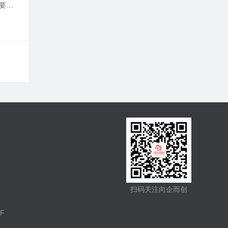
要大
扫码关注向企而创
F