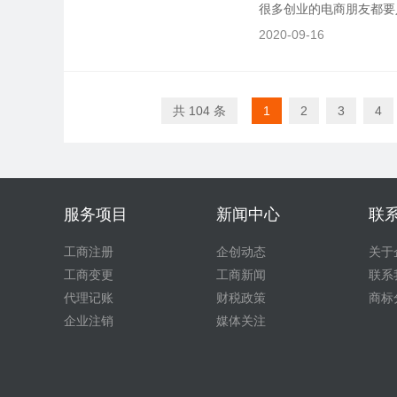
很多创业的电商朋友都要
半年，该如何是好?我们可
2020-09-16
共 104 条
1
2
3
4
服务项目
新闻中心
联
工商注册
企创动态
关于
工商变更
工商新闻
联系
代理记账
财税政策
商标
企业注销
媒体关注