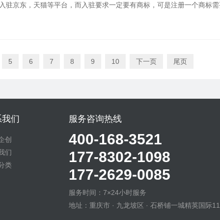
入驻京东，天猫等平台，而入驻要求一定要有商标，可是注册一个商标需
以采取购买商标的方法，……...
查看详情>
5
6
7
8
9
10
下一页
尾页
系我们
服务咨询热线
400-168-3521
企创
我们
177-8302-1098
分类
177-2629-0085
服务时间：7×24小时服务
地址：重庆市 · 九龙坡区 · 石桥铺一城精英国际11