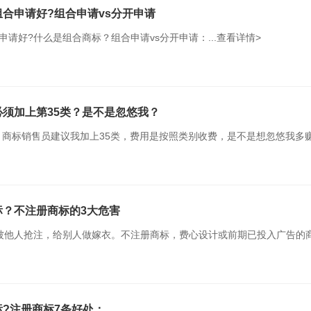
合申请好?组合申请vs分开申请
请好?什么是组合商标？组合申请vs分开申请：...
查看详情>
须加上第35类？是不是忽悠我？
商标销售员建议我加上35类，费用是按照类别收费，是不是想忽悠我多
要吗?不注册会怎样?35类商标的7大使用场景：...
查看详情>
标？不注册商标的3大危害
被他人抢注，给别人做嫁衣。不注册商标，费心设计或前期已投入广告的
、无意侵权。在现实生活中，除了有人故意仿冒、伪造等有意侵权的行为
造成无意侵权的。...
查看详情>
?注册商标7条好处：