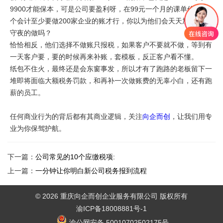
9900才能保本，可是公司要盈利呀，在99元一个月的课单价下一
个会计至少要做200家企业的账才行，你以为他们会天天加班熬更
守夜的做吗？
恰恰相反，他们选择不做账只报税，如果客户不要就不做，等到有
一天客户要，要的时候再来补账，套模板，反正客户看不懂。
纸包不住火，最终还是会东窗事发，所以才有了跑路的老板留下一
堆即将面临大额税务罚款，和再补一次做账费的无辜小白，还有跑
薪的员工。
任何商业行为的背后都有其商业逻辑，关注
向企而创
，让我们用专
业为你保驾护航。
下一篇：
公司常见的10个应缴税项:
上一篇：
一分钟让你明白新公司税务报到流程
© 2026 重庆向企而创企业服务有限公司 版权所有
渝ICP备18008881号-1
渝公网安备 50010702502175号